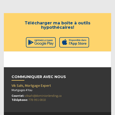
Télécharger ma boîte à outils
hypothécaires!
COMMUNIQUER AVEC NOUS
Vik Sahi, Mortgage Expert
Mortgages 4 You
Courriel:
viksahi@dominionlending.ca
Téléphone:
778-991-0810