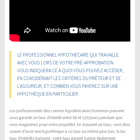
LE PROFESSIONNEL HYPOTHÉCAIRE QUI TRAVAILLE
AVEC VOUS LORS DE VOTRE PRÉ-APPROBATION
VOUS INDIQUERA CE À QUOI VOUS POUVEZ ACCÉDER,
EN CONSIDÉRANT LES CRITÈRES DU PRÊTEUR ET DE
L’ASSUREUR, ET COMBIEN VOUS PAYEREZ SUR UNE
HYPOTHÈQUE EN PARTICULIER.
Les professionnels des centres hypothécaires Dominion peuvent
vous garantir un taux d’intérêt entre 60 et 120 jours pendant que
vous magasinez pour votre propriété. En assurant un taux, vous êtes
assuré d’avoir une hypothèque à ce taux ou même plus bas. Si les
taux d’intérêts baissent, votre taux garanti baisse également.