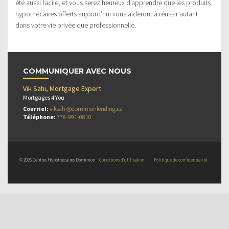
été aussi facile, et vous serez heureux d’apprendre que les produits
hypothécaires offerts aujourd’hui vous aideront à réussir autant
dans votre vie privée que professionnelle.
COMMUNIQUER AVEC NOUS
Vik Sahi, Mortgage Expert
Mortgages 4 You
Courriel:
viksahi@dominionlending.ca
Téléphone:
778-991-0810
© 2026 Centres Hypothécaires Dominion
Conditions d’utilisation
|
Politique de confidentialité